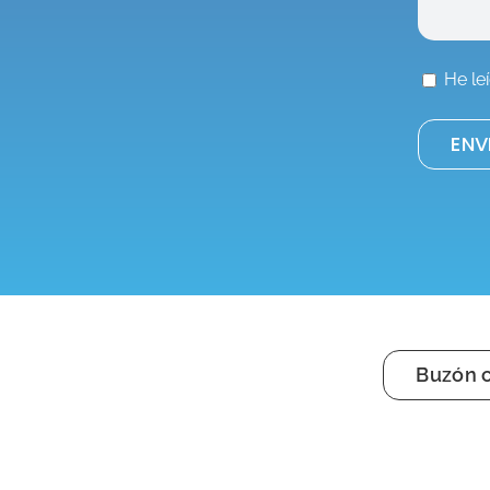
He le
Buzón c