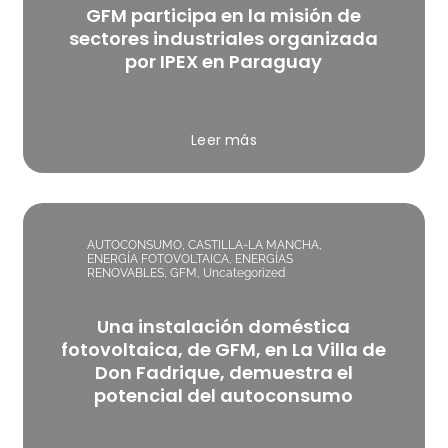
GFM participa en la misión de
sectores industriales organizada
por IPEX en Paraguay
Leer más
AUTOCONSUMO
,
CASTILLA-LA MANCHA
,
ENERGÍA FOTOVOLTAICA
,
ENERGÍAS
RENOVABLES
,
GFM
,
Uncategorized
Una instalación doméstica
fotovoltaica, de GFM, en La Villa de
Don Fadrique, demuestra el
potencial del autoconsumo